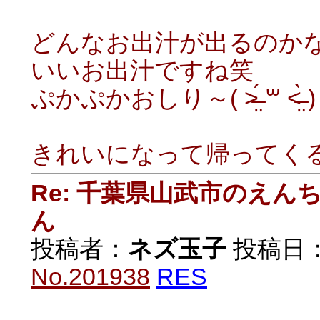
どんなお出汁が出るのか
いいお出汁ですね笑
ぷかぷかおしり～( ˃̶̤́ ꒳ ˂̶̤̀ )
きれいになって帰ってく
Re: 千葉県山武市のえ
ん
投稿者：
ネズ玉子
投稿日：20
No.201938
RES