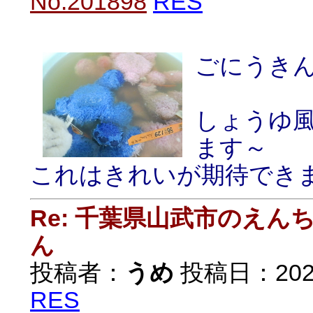
No.201898
RES
ごにうき
しょうゆ
ます～
これはきれいが期待でき
Re: 千葉県山武市のえ
ん
投稿者：
うめ
投稿日：2020/
RES