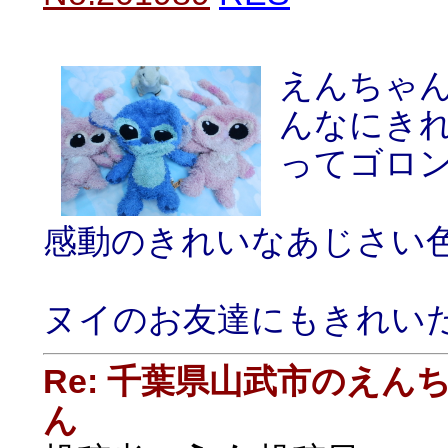
えんちゃ
んなにき
ってゴロ
感動のきれいなあじさい
ヌイのお友達にもきれい
Re: 千葉県山武市のえ
ん