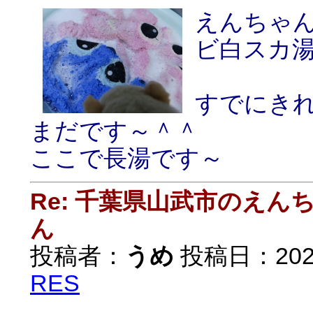
えんちゃ
ビ白スカ
すでにき
まだです～＾＾
ここで長湯です～
Re: 千葉県山武市のえ
ん
投稿者：
うめ
投稿日：2020/
RES