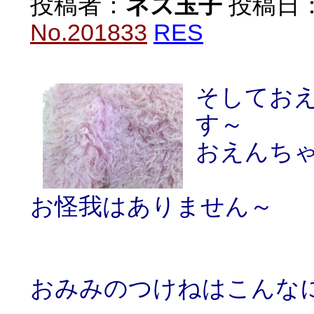
投稿者：
ネズ玉子
投稿日：20
No.201833
RES
そしてお
す～
おえんちゃ
お怪我はありません～
おみみのつけねはこんな