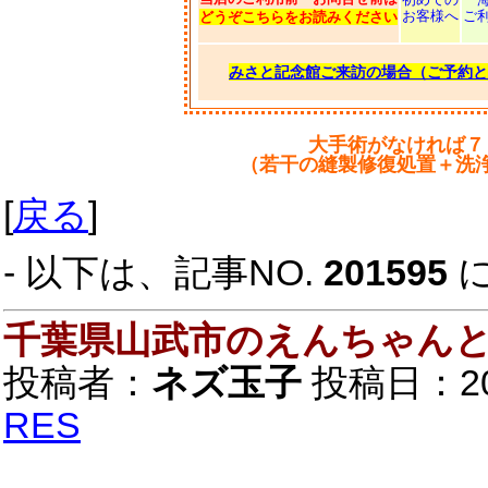
お客様へ
ご
どうぞこちらをお読みください
みさと記念館ご来訪の場合（ご予約と
大手術がなければ７
（若干の縫製修復処置＋洗
[
戻る
]
- 以下は、記事NO.
201595
千葉県山武市のえんちゃん
投稿者：
ネズ玉子
投稿日：2020
RES