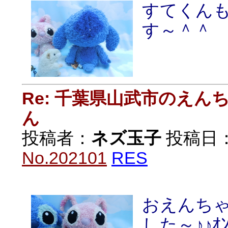
すてくん
す～＾＾
Re: 千葉県山武市のえ
ん
投稿者：
ネズ玉子
投稿日：20
No.202101
RES
おえんち
した～♪♪ｵﾝ