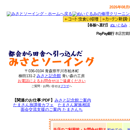
2026年08月0
【各板へ直行】
ぬいぐるみ
PayPay銀行
本店営業
〒036-0104 青森県平川市柏木町
みさと記念館
柳田131-2
青い森の工房
お電話によるお問合せはご遠慮ください
ご質問・お問い合せは
プラザ
へ
【関連のお仕事:PDF】
みさと記念館ご案内
たまさん放課後カフェ
たまさん家族相談
面会交流支援のご案内 たまさんち
当店のご利用前・お問合せ前は
初めての