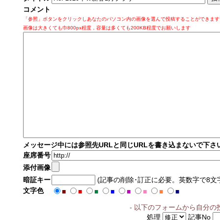
コメント
「参照」ボタンをクリックしあなたのパソコン内の画像を選んで投稿することができます
画像は大きくても巾800px程度，容量は多くても200KB程度でお願いします
メッセージ中には参照先URLと同じURLを書き込まないで下さ
座席番号
添付画像
暗証キー
(記事の削除･訂正に必要。英数字で8文
文字色
■
■
■
■
■
■
■
■
- 以下のフォームから自分の
処理
記事No