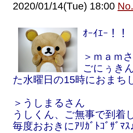
2020/01/14(Tue) 18:00
No
ｵｰｲｴｰ！！
＞ｍａｍ
ごにぅきん、
た水曜日の15時におまち
＞うしまるさん
うしくん、ご無事で到着し
毎度おおきにｱﾘｶﾞﾄｺﾞｻﾞﾏｽ