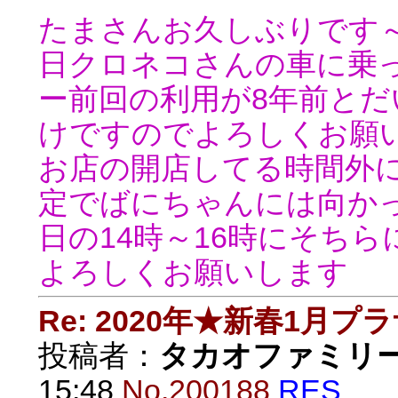
たまさんお久しぶりです
日クロネコさんの車に乗
ー前回の利用が8年前と
けですのでよろしくお願
お店の開店してる時間外
定でばにちゃんには向か
日の14時～16時にそち
よろしくお願いします
Re: 2020年★新春1月プ
投稿者：
タカオファミリ
15:48
No.200188
RES