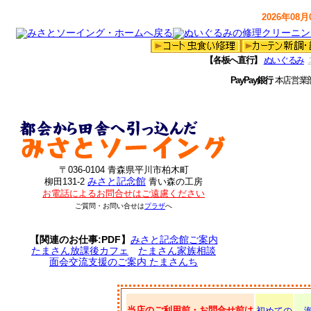
2026年08月0
【各板へ直行】
ぬいぐるみ
PayPay銀行
本店営業
〒036-0104 青森県平川市柏木町
みさと記念館
柳田131-2
青い森の工房
お電話によるお問合せはご遠慮ください
ご質問・お問い合せは
プラザ
へ
【関連のお仕事:PDF】
みさと記念館ご案内
たまさん放課後カフェ
たまさん家族相談
面会交流支援のご案内 たまさんち
当店のご利用前・お問合せ前は
初めての