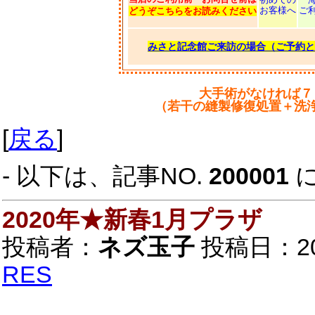
お客様へ
ご
どうぞこちらをお読みください
みさと記念館ご来訪の場合（ご予約と
大手術がなければ７
（若干の縫製修復処置＋洗
[
戻る
]
- 以下は、記事NO.
200001
2020年★新春1月プラザ
投稿者：
ネズ玉子
投稿日：2020
RES