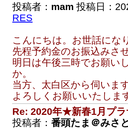
投稿者：
mam
投稿日：2020/
RES
こんにちは。お世話にな
先程予約金のお振込みさ
明日は午後三時でお願い
か。
当方、太白区から伺いま
よろしくお願いいたしま
Re: 2020年★新春1月プ
投稿者：
番頭たま＠みさ