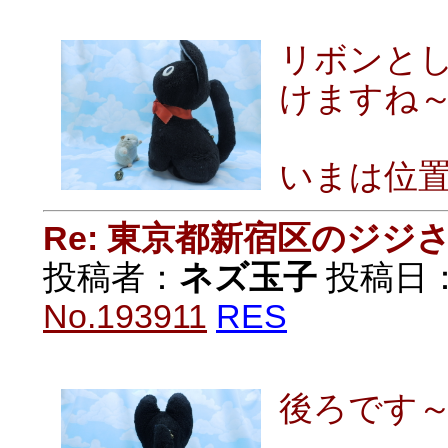
リボンと
けますね
いまは位
Re: 東京都新宿区のジジ
投稿者：
ネズ玉子
投稿日：20
No.193911
RES
後ろです