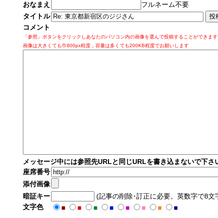
おなまえ
フルネーム不要
タイトル
コメント
「参照」ボタンをクリックしあなたのパソコン内の画像を選んで投稿することができます
画像は大きくても巾800px程度，容量は多くても200KB程度でお願いします
メッセージ中には参照先URLと同じURLを書き込まないで下さ
座席番号
添付画像
暗証キー
(記事の削除･訂正に必要。英数字で8文
文字色
■
■
■
■
■
■
■
■