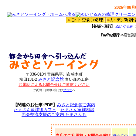
2026年08月0
【各板へ直行】
ぬいぐるみ
PayPay銀行
本店営業
〒036-0104 青森県平川市柏木町
みさと記念館
柳田131-2
青い森の工房
お電話によるお問合せはご遠慮ください
ご質問・お問い合せは
プラザ
へ
【関連のお仕事:PDF】
みさと記念館ご案内
たまさん放課後カフェ
たまさん家族相談
面会交流支援のご案内 たまさんち
当店のご利用前・お問合せ前は
初めての