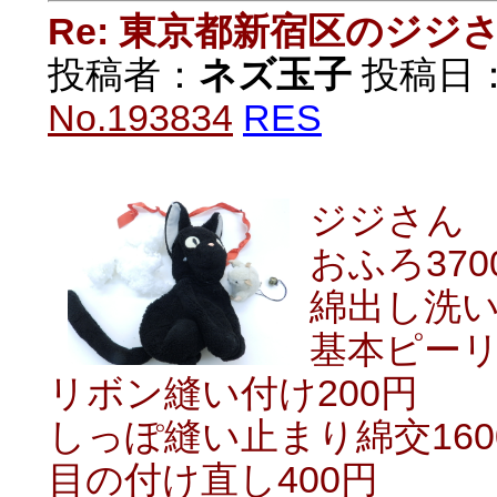
Re: 東京都新宿区のジジ
投稿者：
ネズ玉子
投稿日：20
No.193834
RES
ジジさん
おふろ370
綿出し洗い
基本ピーリ
リボン縫い付け200円
しっぽ縫い止まり綿交160
目の付け直し400円