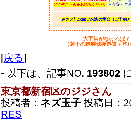
お客様へ
ご
どうぞこちらをお読みください
みさと記念館ご来訪の場合（ご予約と
大手術がなければ７
（若干の縫製修復処置＋洗
[
戻る
]
- 以下は、記事NO.
193802
東京都新宿区のジジさん
投稿者：
ネズ玉子
投稿日：2019
RES