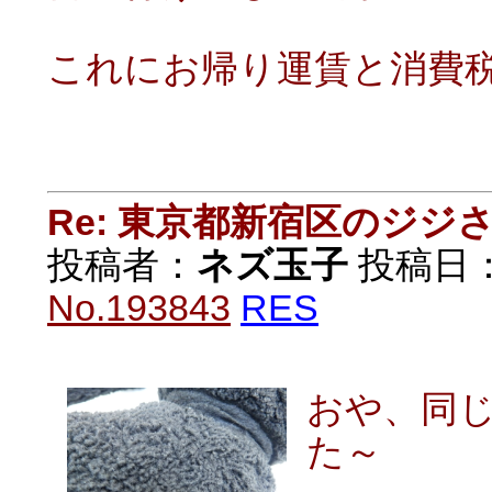
これにお帰り運賃と消費
Re: 東京都新宿区のジジ
投稿者：
ネズ玉子
投稿日：20
No.193843
RES
おや、同
た～