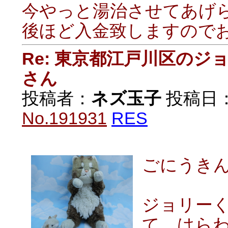
今やっと湯治させてあげら
後ほど入金致しますので
Re: 東京都江戸川区の
さん
投稿者：
ネズ玉子
投稿日：20
No.191931
RES
ごにうき
ジョリー
て、はら