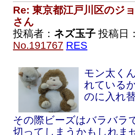
Re: 東京都江戸川区の
さん
投稿者：
ネズ玉子
投稿日：20
No.191767
RES
モン太く
れている
のに入れ
その際ビーズはバラバラ
切ってしまうかもしれま