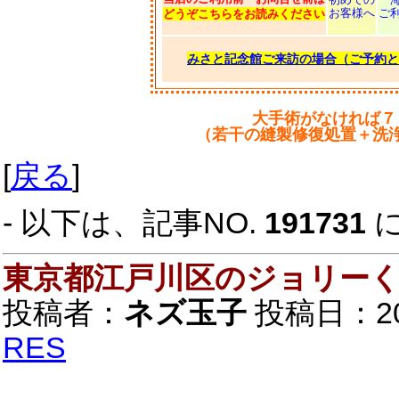
お客様へ
ご
どうぞこちらをお読みください
みさと記念館ご来訪の場合（ご予約と
大手術がなければ７
（若干の縫製修復処置＋洗
[
戻る
]
- 以下は、記事NO.
191731
東京都江戸川区のジョリー
投稿者：
ネズ玉子
投稿日：2019
RES