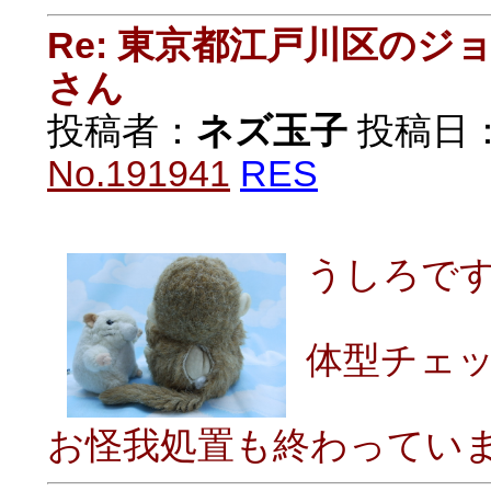
Re: 東京都江戸川区の
さん
投稿者：
ネズ玉子
投稿日：20
No.191941
RES
うしろで
体型チェ
お怪我処置も終わってい