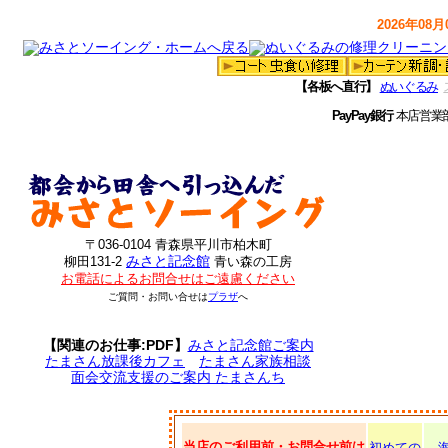
2026年08月0
【各板へ直行】
ぬいぐるみ
PayPay銀行
本店営業
〒036-0104 青森県平川市柏木町
みさと記念館
柳田131-2
青い森の工房
お電話によるお問合せはご遠慮ください
ご質問・お問い合せは
プラザ
へ
【関連のお仕事:PDF】
みさと記念館ご案内
たまさん放課後カフェ
たまさん家族相談
面会交流支援のご案内 たまさんち
当店のご利用前・お問合せ前は
初めての