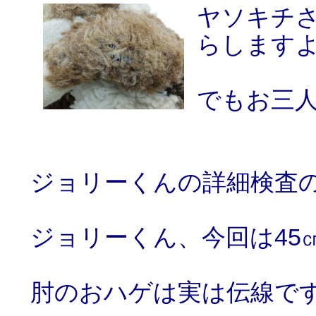
ヤソキチ
らします
でもお三
ジョリーくんの詳細検査
ジョリーくん、今回は45㎝
肘のおハゲは実は伝線で