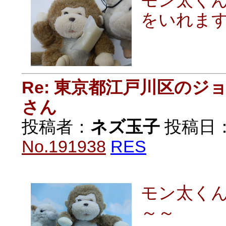
モン太く
をいれま
Re: 東京都江戸川区の
さん
投稿者：
ネズ玉子
投稿日：20
No.191938
RES
モン太く
～～