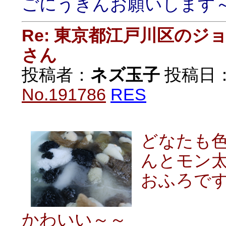
ごにうきんお願いします
Re: 東京都江戸川区の
さん
投稿者：
ネズ玉子
投稿日：20
No.191786
RES
どなたも
んとモン
おふろで
かわいい～～