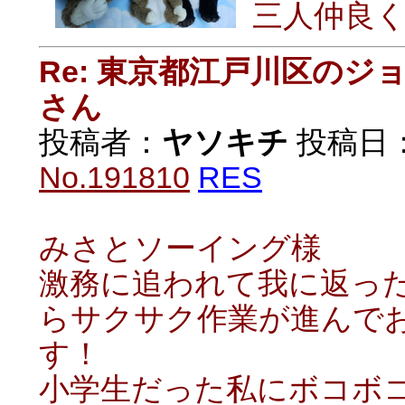
三人仲良
Re: 東京都江戸川区の
さん
投稿者：
ヤソキチ
投稿日：20
No.191810
RES
みさとソーイング様
激務に追われて我に返っ
らサクサク作業が進んで
す！
小学生だった私にボコボ