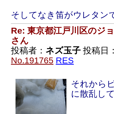
そしてなき笛がウレタンで
Re: 東京都江戸川区の
さん
投稿者：
ネズ玉子
投稿日：20
No.191765
RES
それから
に散乱し