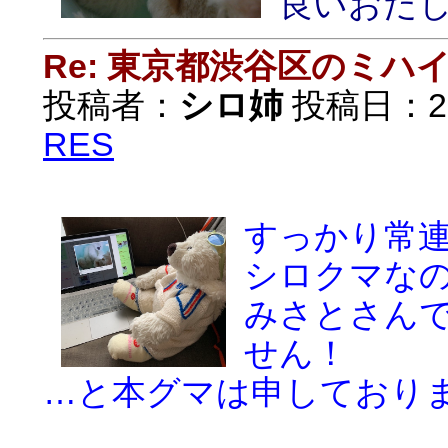
良いおだ
Re: 東京都渋谷区のミ
投稿者：
シロ姉
投稿日：2018
RES
すっかり常連
シロクマな
みさとさん
せん！
…と本グマは申しており