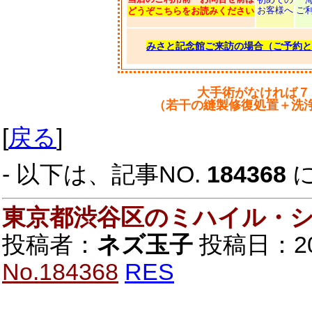
お客様へ
ご
どうぞこちらをお読みください
みさと記念館ご来訪の場合（ご予約と
大手術がなければ７
（若干の縫製修復処置＋洗
[
戻る
]
- 以下は、記事NO.
184368
東京都渋谷区のミハイル・
投稿者：
ネズ玉子
投稿日：2018
No.184368
RES