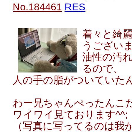
No.184461
RES
着々と綺
うござい
油性の汚
るので、
人の手の脂がついていた
わー兄ちゃんぺったんこ
ワイワイ見ております^^;
（写真に写ってるのは我