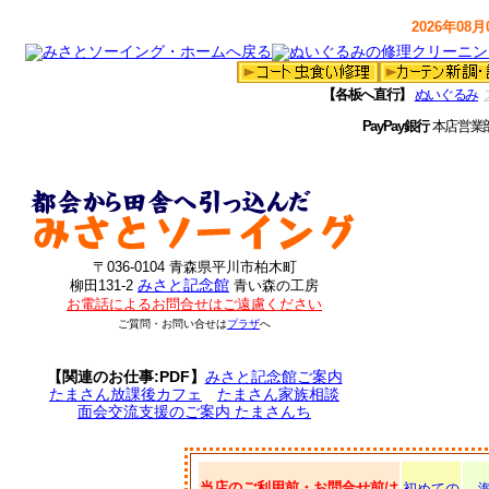
2026年08月0
【各板へ直行】
ぬいぐるみ
PayPay銀行
本店営業
〒036-0104 青森県平川市柏木町
みさと記念館
柳田131-2
青い森の工房
お電話によるお問合せはご遠慮ください
ご質問・お問い合せは
プラザ
へ
【関連のお仕事:PDF】
みさと記念館ご案内
たまさん放課後カフェ
たまさん家族相談
面会交流支援のご案内 たまさんち
当店のご利用前・お問合せ前は
初めての