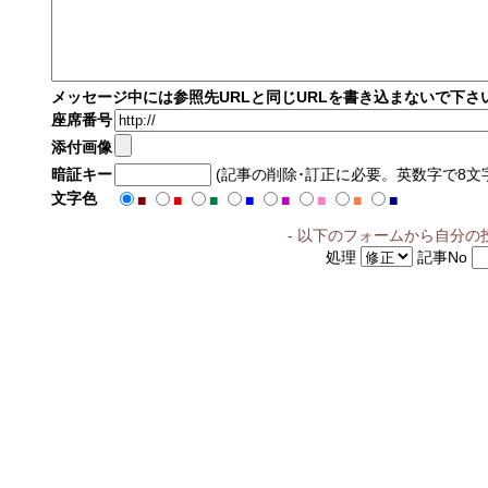
メッセージ中には参照先URLと同じURLを書き込まないで下さ
座席番号
添付画像
暗証キー
(記事の削除･訂正に必要。英数字で8文
文字色
■
■
■
■
■
■
■
■
- 以下のフォームから自分の
処理
記事No