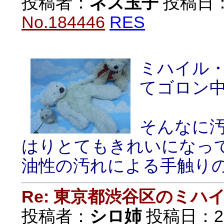
投稿者：
ネズ玉子
投稿日：20
No.184446
RES
ミハイル
てゴロン
そんなに
はりとてもきれいになっ
油性の汚れによる手触り
Re: 東京都渋谷区のミ
投稿者：
シロ姉
投稿日：2018