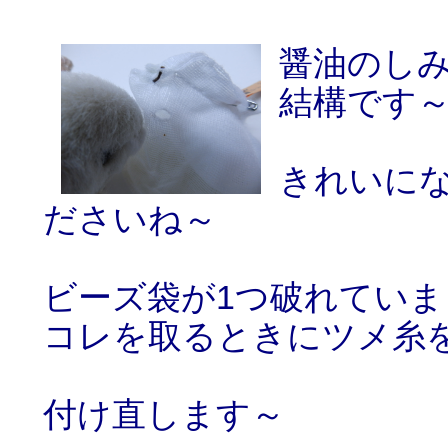
醤油のし
結構です
きれいに
ださいね～
ビーズ袋が1つ破れてい
コレを取るときにツメ糸
付け直します～